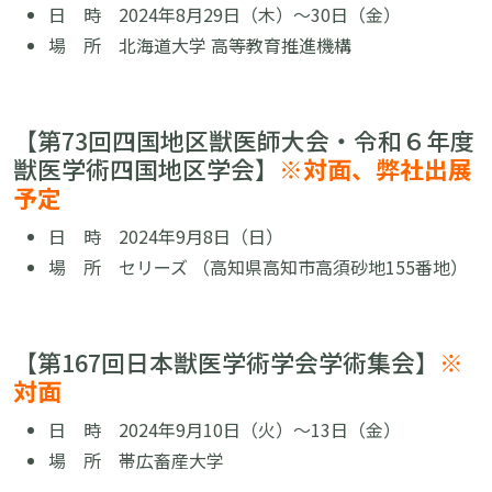
日 時
2024
年8月29日（木）〜30日（金）
場 所
北海道大学 高等教育推進機構
【第73回四国地区獣医師大会・令和６年度
獣医学術四国地区学会】
※対面
、弊社出展
予定
日 時
2024
年9月8日（日）
場 所
セリーズ （高知県高知市高須砂地155番地）
【
第167回日本獣医学術学会学術集会
】
※
対面
日 時
2024年9月10日（火）～13日（金）
場 所
帯広畜産大学