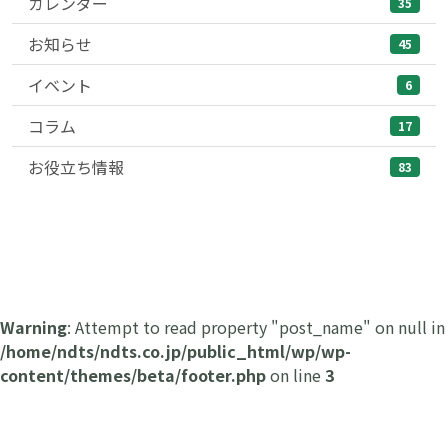
カレンダー
35
お知らせ
45
イベント
6
コラム
17
お役立ち情報
83
Warning
: Attempt to read property "post_name" on null in
/home/ndts/ndts.co.jp/public_html/wp/wp-
content/themes/beta/footer.php
on line
3