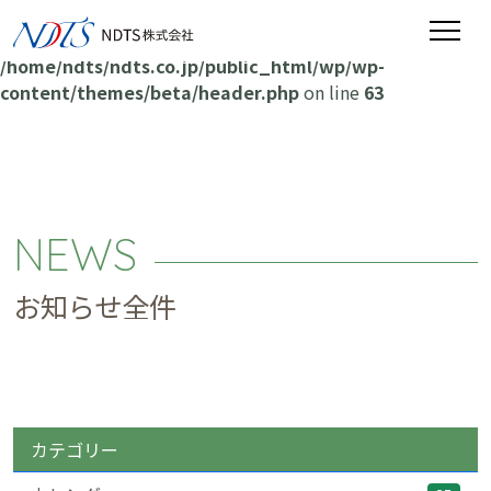
Warning
: Attempt to read property "post_name" on null in
/home/ndts/ndts.co.jp/public_html/wp/wp-
content/themes/beta/header.php
on line
63
NEWS
お知らせ全件
カテゴリー