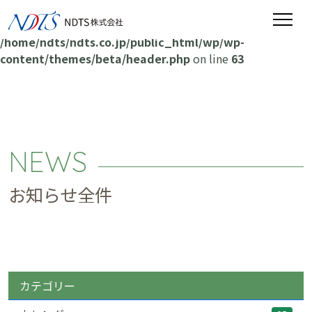
Warning
: Attempt to read property "post_name" on null in
/home/ndts/ndts.co.jp/public_html/wp/wp-
content/themes/beta/header.php
on line
63
NEWS
お知らせ全件
カテゴリー