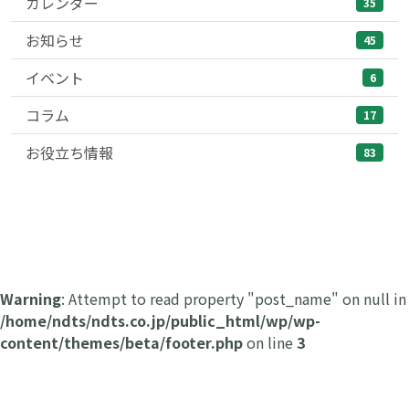
カレンダー
35
お知らせ
45
イベント
6
コラム
17
お役立ち情報
83
Warning
: Attempt to read property "post_name" on null in
/home/ndts/ndts.co.jp/public_html/wp/wp-
content/themes/beta/footer.php
on line
3