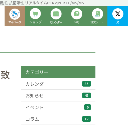
性 抗菌活性 リアルタイムPCR qPCR LC/MS/MS
了致
カテゴリー
カレンダー
35
お知らせ
45
イベント
6
コラム
17