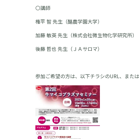
〇講師
権平 智 先生（酪農学園大学）
加藤 敏英 先生（株式会社微生物化学研究所）
後藤 哲也 先生（ＪＡサロマ）
参加ご希望の方は、以下チラシのURL、また