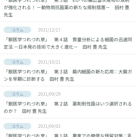
が強化される！ －動物用抗菌薬の新たな規制措置－ 田村 豊
先生
2021/12/17
コラム
「獣医学つれづれ草」 第４話 質量分析による細菌の迅速同
定法 －日本発の技術で大きく進化－ 田村 豊 先生
2021/10/21
コラム
「獣医学つれづれ草」 第３話 腸内細菌の新た応用：大腸ガ
ンを早期に診断する 田村 豊 先生
2021/09/29
コラム
「獣医学つれづれ草」 第２話 薬剤耐性菌はいつ選択される
のか？ 田村 豊 先生
2021/09/02
コラム
「獣医学つれづれ草」 第１話 農家での簡便な残留対策：乳