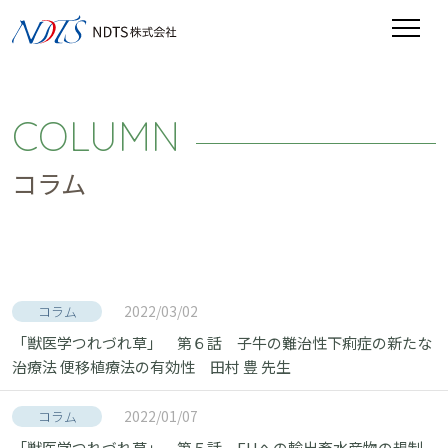
COLUMN
コラム
2022/03/02
コラム
「獣医学つれづれ草」 第６話 子牛の難治性下痢症の新たな
治療法 便移植療法の有効性 田村 豊 先生
2022/01/07
コラム
「獣医学つれづれ草」 第５話 EUへの輸出畜水産物の規制